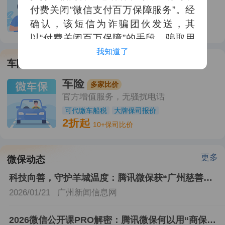
全家共享|一张保单，全家人都能保
付费关闭“微信支付百万保障服务”。经
0-80岁可投
最多可保9口人
确认，该短信为诈骗团伙发送，其
9.9
￥
/月起
加人不加价
以“付费关闭百万保障”的手段，骗取用
户钱财；

我知道了
车险
（二）以冒充微保官网实施诈骗。微保
官方网站地址为www.wesure.cn，请认
车险
多家比价
准该官网地址，切勿在其他仿冒地址提
官方增值服务，无骚扰电话
交自己的个人敏感信息。

可代缴车船税
大牌保司报价
2折起
10+保司比价
       微保在此提醒广大用户，同时切勿
轻信来路不明的短信，切勿向陌生人转
更多
微保动态
账汇款。涉及续保、续费等事宜，请通
科技向善，守护羊城温度：腾讯微保获“广州慈善服务表扬状”
过“腾讯微保”官方小程序进行处理，或
拨打 微保客服及服务监督热线：400-
2026/01/21
广州新闻信息网
909-6666 进行咨询!
2026微信公开课PRO解密：腾讯微保何以用“商保直付”破解保险理赔“不可能三角”