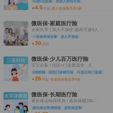
可选0元起赔
患病人群也可投
4.5
￥
/月起
家人投保最高享9折
微医保·家庭医疗险
全家共享 | 加人不加价,最高可保9人
一张保单保全家
加人不加价
30
￥
/月起
微医保·少儿百万医疗险
宝宝必备 | 住院+门诊覆盖全，0元起赔
0免赔额
住院门诊都可保
可选日常门诊版
28
￥
/月起
多孩投保最高享9折
微医保·长期医疗险
最长保证续保终身 | 最高保额1000万
最长保证终身续保
蓝医保定制