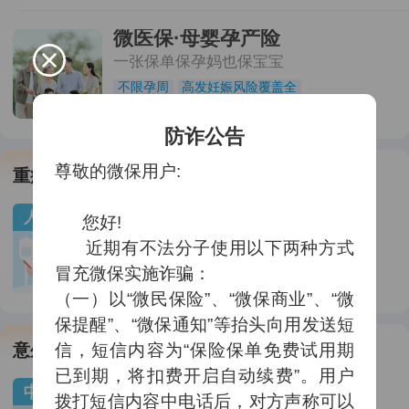
微医保·母婴孕产险
一张保单保孕妈也保宝宝
不限孕周
高发妊娠风险覆盖全
20
￥
/月起
限时享360元产检报销金
防诈公告
尊敬的微保用户:

重疾保障
重疾险
全新升级
      您好!

央企定制 | 重疾入门，全面优选
      近期有不法分子使用以下两种方式
入门优选
可保230种疾病
冒充微保实施诈骗：

2.8
￥
/月起
家人投保最高享9折
（一）以“微民保险”、“微保商业”、“微
保提醒”、“微保通知”等抬头向用发送短
信，短信内容为“保险保单免费试用期
意外保障
已到期，将扣费开启自动续费”。用户
中国人保家庭意外险
拨打短信内容中电话后，对方声称可以